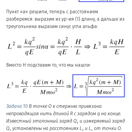
Пункт «а» решили, теперь с расстоянием
разберемся: выразим из ур-ия (1) длину, а дальше из
треугольника выразим синус угла альфа:
Вместо Н подставим то, что мы нашли:
Задача 10
В точке O к стержню привязана
непроводящая нить длиной R c зарядом q на конце.
Известный эталонный заряд Q
₂
и измеряемый заряд
Q
₁
установлены на расстояниях L
₂
и L
₁
от точки O.