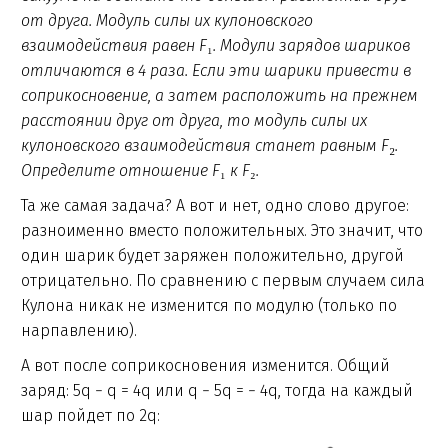
от друга. Модуль силы их кулоновского
взаимодействия равен F
₁
. Модули зарядов шариков
отличаются в 4 раза. Если эти шарики привести в
соприкосновение, а затем расположить на прежнем
расстоянии друг от друга, то модуль силы их
₂
кулоновского взаимодействия станет равным F
.
Определите отношение F
₁
к F
₂
.
Та же самая задача? А вот и нет, одно слово другое:
разноименно вместо положительных. Это значит, что
один шарик будет заряжен положительно, другой
отрицательно. По сравнению с первым случаем сила
Кулона никак не изменится по модулю (только по
нарпавлению).
А вот после соприкосновения изменится. Общий
заряд: 5q − q = 4q или q − 5q = − 4q, тогда на каждый
шар пойдет по 2q: