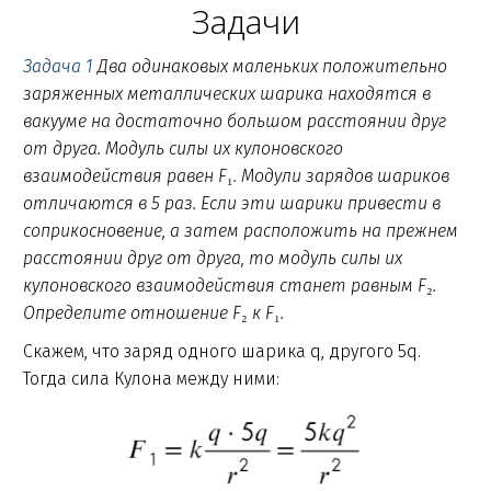
Задачи
Задача 1
Два одинаковых маленьких положительно
заряженных металлических шарика находятся в
вакууме на достаточно большом расстоянии друг
от друга. Модуль силы их кулоновского
взаимодействия равен F
₁
. Модули зарядов шариков
отличаются в 5 раз. Если эти шарики привести в
соприкосновение, а затем расположить на прежнем
расстоянии друг от друга, то модуль силы их
кулоновского взаимодействия станет равным F
₂
.
Определите отношение F
₂
к F
₁
.
Скажем, что заряд одного шарика q, другого 5q.
Тогда сила Кулона между ними: