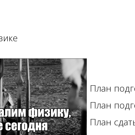
зике
План подг
План подг
План сдат