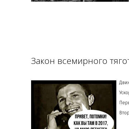
Закон всемирного тяго
Дви
Уск
Перв
Втор