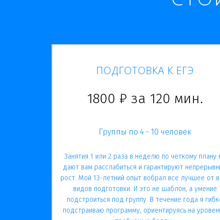
ПОДГОТОВКА К ЕГЭ
1800 ₽ за 120 мин.
Группы по 4 - 10 человек
Занятия 1 или 2 раза в неделю по четкому плану 
дают вам расслабиться и гарантируют непрерывн
рост. Мой 13-летний опыт вобрал все лучшее от в
видов подготовки. И это не шаблон, а умение
подстроиться под группу. В течение года я гибк
подстраиваю программу, ориентируясь на уровен