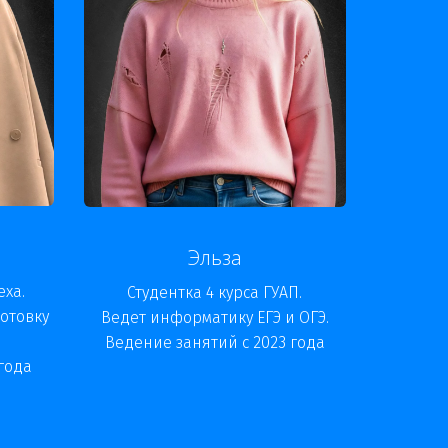
Эльза
ха. 
Студентка 4 курса ГУАП.

отовку 
Ведет информатику ЕГЭ и ОГЭ.

Ведение занятий с 2023 года
года
