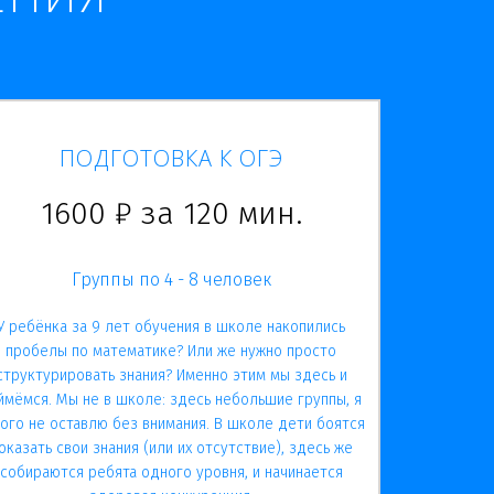
ПОДГОТОВКА К ОГЭ
1600 ₽ за 120 мин.
Группы по 4 - 8 человек
У ребёнка за 9 лет обучения в школе накопились
пробелы по математике? Или же нужно просто
структурировать знания? Именно этим мы здесь и
ймёмся. Мы не в школе: здесь небольшие группы, я
ого не оставлю без внимания. В школе дети боятся
оказать свои знания (или их отсутствие), здесь же
собираются ребята одного уровня, и начинается