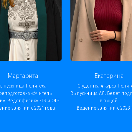
Маргарита
Екатерина
ыпускница Политеха. 
Студентка 4 курса Полите
реподготовка «Учитель 
Выпускница АЛ. Ведет подг
». Ведет физику ЕГЭ и ОГЭ.

в лицей.

ение занятий с 2021 года
Ведение занятий с 2023 