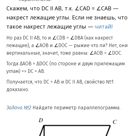
Скажем, что DC II AB, т.к. ∠CAD = ∠CAB —
накрест лежащие углы. Если не знаешь, что
такое накрест лежащие углы —
читай!
Но раз DC II AB, то и ∠CDB = ∠DBA (как накрест
лежащие), а ∠AOB и ∠DOC — рыжие что ли? Нет, они
вертикальные, значит, тоже равны: ∠AOB = ∠DOC.
Тогда ΔAOB = ΔDOC (по стороне и двум прилежащим
углам) => DC = AB.
Получается, что DC = AB и DC II AB, свойство №1
доказано.
Задача №2
Найдите периметр параллелограмма.