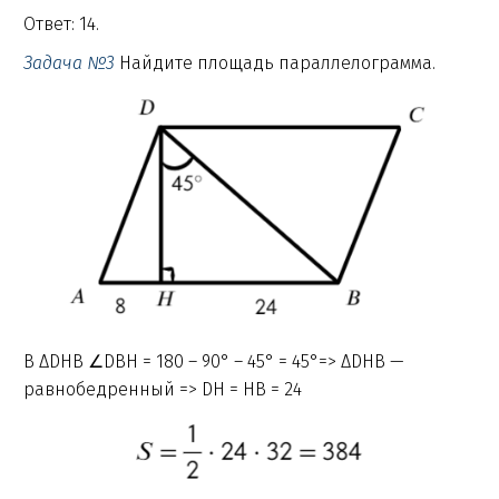
Ответ: 14.
Задача №3
Найдите площадь параллелограмма.
В ΔDHB ∠DBH = 180 – 90° – 45° = 45°=> ΔDHB —
равнобедренный => DH = HB = 24