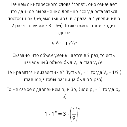
Начнем с интересного слова "const": оно означает,
что данное выражение должно всегда оставаться
постоянной (6·4, уменьшив 6 в 2 раза, а 4 увеличив в
2 раза получим 3·8 = 6·4). То же самое происходит
здесь:
p₁·V₁ⁿ = p₂·V₂ⁿ
Сказано, что объем уменьшается в 9 раз, то есть
начальный объем был V₁, а стал V₁/9.
Не нравятся неизвестные? Пусть V₁ = 1, тогда V₂ = 1/9 (
главное, чтобы разница был в 9 раз).
То же самое с давлением p₁ и 3p₁ (или p₁ = 1, тогда p₂
= 3).