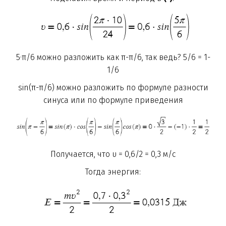
5·π/6 можно разложить как
π-π/6, так ведь? 5/6 = 1-
1/6
sin(π-π/6) можно разложить по формуле разности
синуса или по формуле приведения
Получается, что υ = 0,6/2 = 0,3 м/с
Тогда энергия: