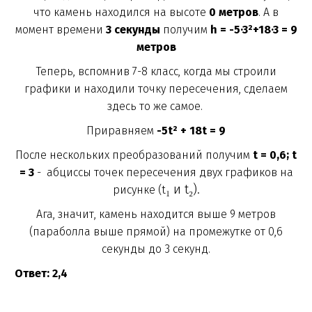
что камень находился на высоте
0 метров
. А в
момент времени
3 секунды
получим
h = -5·3²+18·3 = 9
метров
Теперь, вспомнив 7-8 класс, когда мы строили
графики и находили точку пересечения, сделаем
здесь то же самое.
Приравняем
-5t² + 18t = 9
После нескольких преобразований получим
t = 0,6; t
= 3
-
абциссы точек пересечения двух графиков на
₁ и t
₂).
рисунке (t
Ага, значит, камень находится выше 9 метров
(параболла выше прямой) на промежутке от 0,6
секунды до 3 секунд.
Ответ: 2,4