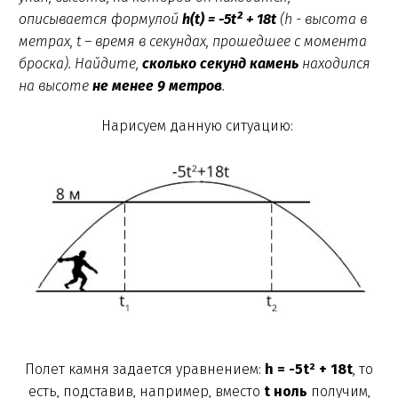
²
описывается формулой
h(t) = -5t
+ 18t
(h - высота в
метрах, t – время в секундах, прошедшее с момента
броска). Найдите,
сколько секунд камень
находился
на высоте
не менее 9 метров
.
Нарисуем данную ситуацию:
Полет камня задается уравнением:
h = -5t² + 18t
, то
есть, подставив, например, вместо
t ноль
получим,