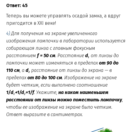
Ответ: 45
Теперь вы можете управлять осадой замка, а вдруг
пригодится в XXI веке!
4)
Для получения на экране увеличенного
изображения лампочки в лаборатории используется
собирающая линза с главным фокусным
расстоянием
f = 50 см
. Расстояние
d₁
от линзы до
лампочки может изменяться в пределах
от 90 до
110 см
, а
d₂
расстояние от линзы до экрана — в
пределах
от 80 до 100 см
. Изображение на экране
будет четким, если выполнено соотношение
1/d₁+1/d₂=1/f
. Укажите,
на каком наименьшем
расстоянии от линзы можно поместить лампочку
,
чтобы еe изображение на экране было чeтким.
Ответ выразите в сантиметрах.