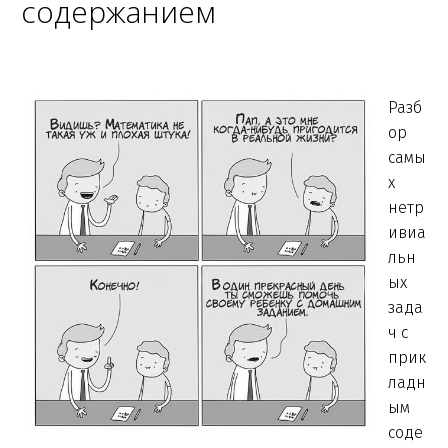
содержанием
Разб
ор
самы
х
нетр
ивиа
льн
ых
зада
ч с
прик
ладн
ым
соде