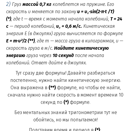
2)
Груз
массой 0,7 кг
колеблется на пружине. Его
скорость
υ
меняется по закону
υ = υ₀·sin(2·π·
t /T)
(*)
,
где t — время с момента начала колебаний,
T = 24
с
— период колебаний,
υ₀ = 0,6
м/с
.
Кинетическая
энергия E (в джоулях) груза вычисляется по формуле
E =
m·υ²/2 (**)
,
где m — масса груза в килограммах,
υ
—
скорость груза в м/с.
Найдите кинетическую
энергию
груза через
10 секунд
после начала
колебаний. Ответ дайте в джоулях.
Тут сразу две формулы! Давайте разбираться
постепенно, нужно найти кинетическую энергию.
Она выражена в
(**)
формуле, но чтобы ее найти,
сначала нужно найти скорость в момент времени 10
секунд по
(*)
формуле.
Без ментальных знаний тригонометрии тут не
обойтись, но мы попытаемся!
Подставим время и период в
(*)
: