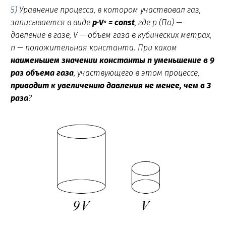
5)
Уравнение процесса, в котором участвовал газ,
записывается в виде
p·Vⁿ = const
, где p (Па) —
давление в газе, V — объeм газа в кубических метрах,
n — положительная константа
.
При каком
наименьшем значении константы n
уменьшение в 9
раз объeма газа
, участвующего в этом процессе,
приводит к
увеличению давления не менее, чем в 3
раза
?