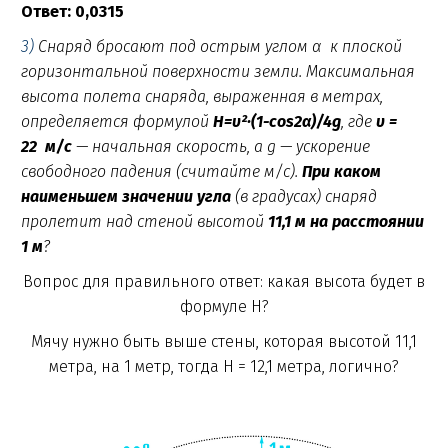
Ответ: 0,0315
3)
Снаряд бросают под острым углом α к плоской
горизонтальной поверхности земли. Максимальная
высота полeта снаряда, выраженная в метрах,
определяется формулой
H=υ²·(1-cos2α)/4g
, где
υ =
22 м/с
— начальная скорость, а g — ускорение
свободного падения (считайте м/с).
При каком
наименьшем значении угла
(в градусах) снаряд
пролетит над стеной высотой
11,1 м на расстоянии
1 м
?
Вопрос для правильного ответ: какая высота будет в
формуле H?
Мячу нужно быть выше стены, которая высотой 11,1
метра, на 1 метр, тогда H = 12,1 метра, логично?