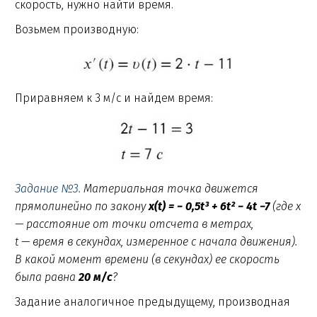
скорость, нужно найти время.
Возьмем производную:
Приравняем к 3 м/с и найдем время:
Задание №3.
Материальная точка движется
прямолинейно по закону
x(t) = − 0,5t³ + 6t² − 4t −7
(где x
— расстояние от точки отсчета в метрах,
t — время в секундах, измеренное с начала движения).
В какой момент времени (в секундах) ее скорость
была равна
20 м/с
?
Задание аналогичное предыдущему, производная